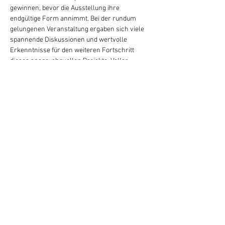
gewinnen, bevor die Ausstellung ihre 
endgültige Form annimmt. Bei der rundum 
gelungenen Veranstaltung ergaben sich viele 
spannende Diskussionen und wertvolle 
Erkenntnisse für den weiteren Fortschritt 
dieses anspruchsvollen Projekts. Voller 
Zuversicht und Vorfreude, sind wir selbst am 
meisten darauf gespannt, wohin uns diese 
Reise noch führen wird. 