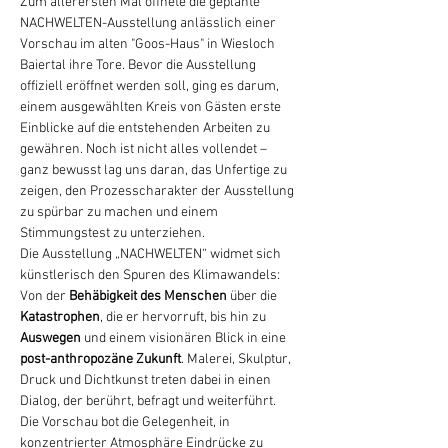
Zum allerersten Mal öffnete die geplante 
NACHWELTEN-Ausstellung anlässlich einer 
Vorschau im alten "Goos-Haus" in Wiesloch 
Baiertal ihre Tore. Bevor die Ausstellung 
offiziell eröffnet werden soll, ging es darum, 
einem ausgewählten Kreis von Gästen erste 
Einblicke auf die entstehenden Arbeiten zu 
gewähren. Noch ist nicht alles vollendet – 
ganz bewusst lag uns daran, das Unfertige zu 
zeigen, den Prozesscharakter der Ausstellung 
zu spürbar zu machen und einem 
Stimmungstest zu unterziehen.
Die Ausstellung „NACHWELTEN“ widmet sich 
künstlerisch den Spuren des Klimawandels: 
Von der 
Behäbigkeit des Menschen 
über die 
Katastrophen
, die er hervorruft, bis hin zu 
Auswegen
 und einem visionären Blick in eine 
post-anthropozäne Zukunft
. Malerei, Skulptur, 
Druck und Dichtkunst treten dabei in einen 
Dialog, der berührt, befragt und weiterführt. 
Die Vorschau bot die Gelegenheit, in 
konzentrierter Atmosphäre Eindrücke zu 