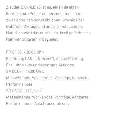
Ziel der BANALE 25  st es, einen direkten 
Kontakt zum Publikum herzustellen – und 
zwar ohne den sonst üblichen Umweg über 
Galerien, Verlage und andere Institutionen. 
Natürlich wird das durch  ein  breit gefächertes 
Rahmenprogramm begleitet:
FR 04.07. - 20:00 Uhr:
Eröffnung („Meet & Greet“), Action Painting, 
Freiluftobjekte und spontane Aktionen.
SA 05.07. - 14:00 Uhr:
Messestände, Workshops, Vorträge, Konzerte, 
Performances.
SO 06.07.- 14:00Uhr:
Messestände, Workshops, Vorträge, Konzerte, 
Performances, Abschlussumtrunk
Ich bin mit einigen aktuellen Arbeiten aus den 
Bereichen Malerei, Collagen, Drucke sowie 
kleineren  Skulpturen vertreten. Zu sehen sind 
abstrakte Landschaften und Figuren. Einmal 